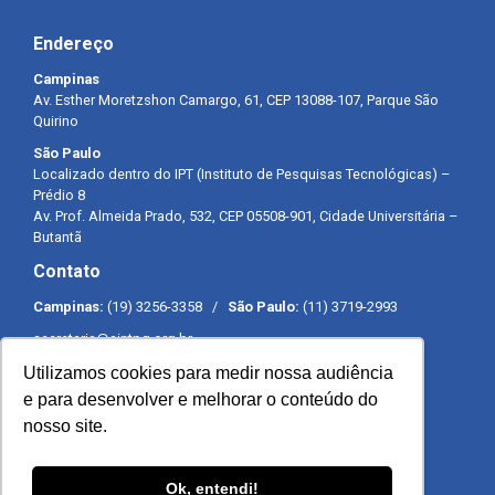
Endereço
Campinas
Av. Esther Moretzshon Camargo, 61, CEP 13088-107, Parque São
Quirino
São Paulo
Localizado dentro do IPT (Instituto de Pesquisas Tecnológicas) –
Prédio 8
Av. Prof. Almeida Prado, 532, CEP 05508-901, Cidade Universitária –
Butantã
Contato
Campinas:
(19) 3256-3358 /
São Paulo:
(11) 3719-2993
secretaria@sintpq.org.br
comunicacao@sintpq.org.br
Utilizamos cookies para medir nossa audiência
Expediente
e para desenvolver e melhorar o conteúdo do
nosso site.
Segunda a sexta-feira das 8h às 17h
Ok, entendi!