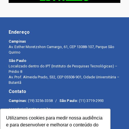
Endereço
Campinas
Av. Esther Moretzshon Camargo, 61, CEP 13088-107, Parque São
Quirino
São Paulo
Localizado dentro do IPT (Instituto de Pesquisas Tecnológicas) –
Prédio 8
Av. Prof. Almeida Prado, 532, CEP 05508-901, Cidade Universitária –
Butantã
Contato
Campinas:
(19) 3256-3358 /
São Paulo:
(11) 3719-2993
secretaria@sintpq.org.br
comunicacao@sintpq.org.br
Utilizamos cookies para medir nossa audiência
Expediente
e para desenvolver e melhorar o conteúdo do